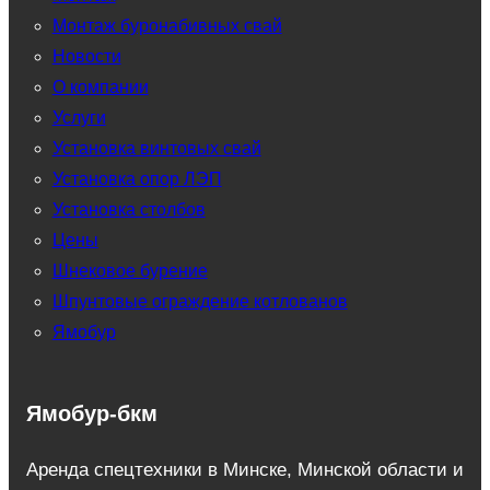
Монтаж буронабивных свай
Новости
О компании
Услуги
Установка винтовых свай
Установка опор ЛЭП
Установка столбов
Цены
Шнековое бурение
Шпунтовые ограждение котлованов
Ямобур
Ямобур-бкм
Аренда спецтехники в Минске, Минской области и