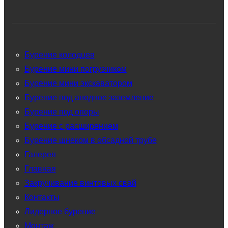
Бурение колодцев
Бурение мини погрузчиком
Бурение мини экскаватором
Бурение под анодное заземление
Бурение под опоры
Бурение с расширением
Бурение шнеком в обсадной трубе
Галерея
Главная
Закручивание винтовых свай
Контакты
Лидерное бурение
Монтаж